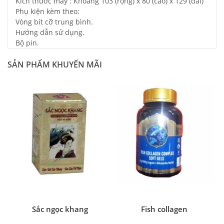
Kích thước máy : Khoảng 103 (rộng) x 80 (cao) x 129 (dài)
Phụ kiện kèm theo:
Vòng bít cỡ trung bình.
Hướng dẫn sử dụng.
Bộ pin.
SẢN PHẨM KHUYẾN MÃI
Sắc ngọc khang
Fish collagen