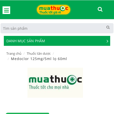
hoát
DANH MỤC SẢN PHẨM
See
Mor
Trang chủ
Thuốc tân dược
Medoclor 125mg/5ml lọ 60ml