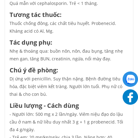
Quá mẫn với cephalosporin. Trẻ < 1 tháng.
Tương tác thuốc:
Thuốc chống đông, các chất tiêu huyết. Probenecid.
Kháng acid có Al, Mg.
Tác dụng phụ:
Nhẹ & thoáng qua: buồn nôn, nôn, đau bụng, tăng nhẹ
men gan, tăng BUN, creatinin, ngứa, nổi mày đay.
Chú ý đề phòng:
Dị ứng với penicillin. Suy thận nặng. Bệnh đường tiêu
hóa, đặc biệt viêm kết tràng. Người lớn tuổi. Phụ nữ có
thai & cho con bú.
Liều lượng - Cách dùng
- Người lớn: 500 mg x 2 lần/ngày. Viêm niệu đạo do lậu
cầu ở nam & nữ liều duy nhất 3 g + 1 g probenecid. Tối
đa 4 g/ngày.
- Trẻ em: 20 mg/kg/ngày, chia 3 lần. Nặng hơn: 40