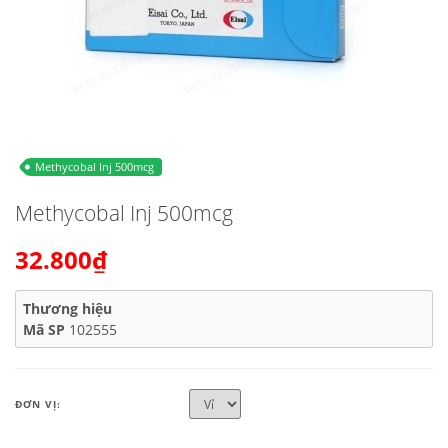
Methycobal Inj 500mcg
Methycobal Inj 500mcg
32.800₫
Thương hiệu
Mã SP
102555
ĐƠN VỊ: