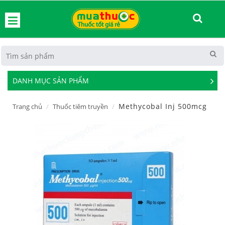
hoát
DANH MỤC SẢN PHẨM
See
Mor
Methycobal Inj 500mcg
Trang chủ
Thuốc tiêm truyền