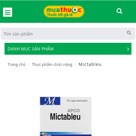
hoát
DANH MỤC SẢN PHẨM
See
Mor
Mictableu
Trang chủ
Thực phẩm chức năng