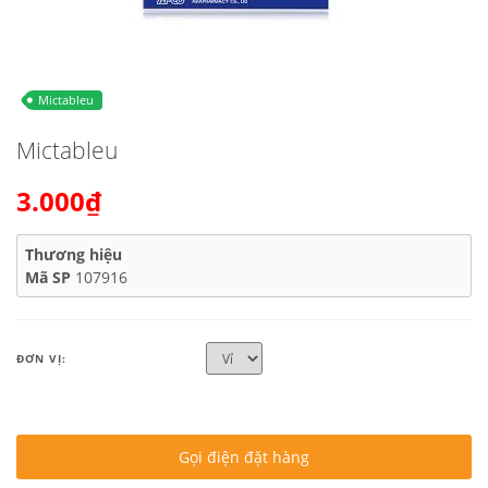
Mictableu
Mictableu
3.000₫
Thương hiệu
Mã SP
107916
ĐƠN VỊ:
Gọi điện đặt hàng