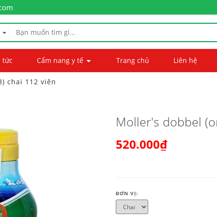
.com
 tức
Cẩm nang y tế
Trang chủ
Liên hệ
) chai 112 viên
Moller's dobbel (o
520.000₫
ĐƠN VỊ: