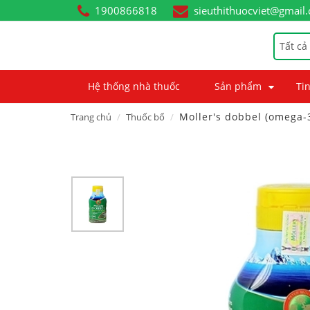
1900866818
sieuthithuocviet@gmail
Tất cả
Hệ thống nhà thuốc
Sản phẩm
Tin
Moller's dobbel (omega-3
Trang chủ
Thuốc bổ