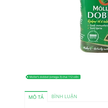
Moller's dobbel (omega-3) chai 112 viên
BÌNH LUẬN
MÔ TẢ