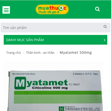
hoát
DANH MỤC SẢN PHẨM
See
Mor
Myatamet 500mg
Trang chủ
Thần kinh - an thần