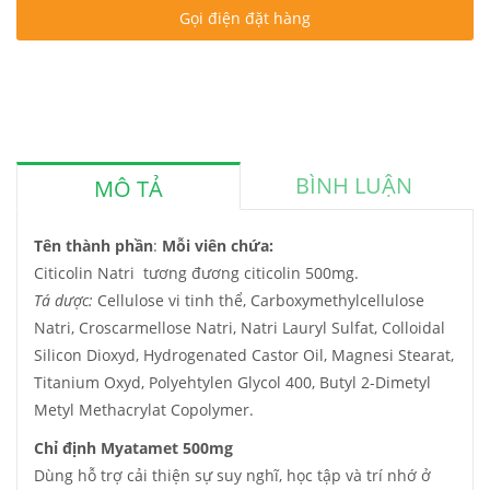
Gọi điện đặt hàng
BÌNH LUẬN
MÔ TẢ
Tên thành phần
:
Mỗi viên chứa:
Citicolin Natri tương đương citicolin 500mg.
Tá dược:
Cellulose vi tinh thể, Carboxymethylcellulose
Natri, Croscarmellose Natri, Natri Lauryl Sulfat, Colloidal
Silicon Dioxyd, Hydrogenated Castor Oil, Magnesi Stearat,
Titanium Oxyd, Polyehtylen Glycol 400, Butyl 2-Dimetyl
Metyl Methacrylat Copolymer.
Chỉ định Myatamet 500mg
Dùng hỗ trợ cải thiện sự suy nghĩ, học tập và trí nhớ ở