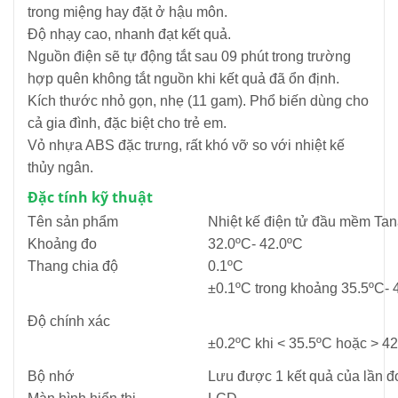
trong miệng hay đặt ở hậu môn.
Độ nhạy cao, nhanh đạt kết quả.
Nguồn điện sẽ tự động tắt sau 09 phút trong trường
hợp quên không tắt nguồn khi kết quả đã ổn định.
Kích thước nhỏ gọn, nhẹ (11 gam). Phổ biến dùng cho
cả gia đình, đặc biệt cho trẻ em.
Vỏ nhựa ABS đặc trưng, rất khó vỡ so với nhiệt kế
thủy ngân.
Đặc tính kỹ thuật
Tên sản phẩm
Nhiệt kế điện tử đầu mềm Ta
Khoảng đo
32.0ºC- 42.0ºC
Thang chia độ
0.1ºC
±0.1ºC trong khoảng 35.5ºC- 
Độ chính xác
±0.2ºC khi < 35.5ºC hoặc > 4
Bộ nhớ
Lưu được 1 kết quả của lần đ