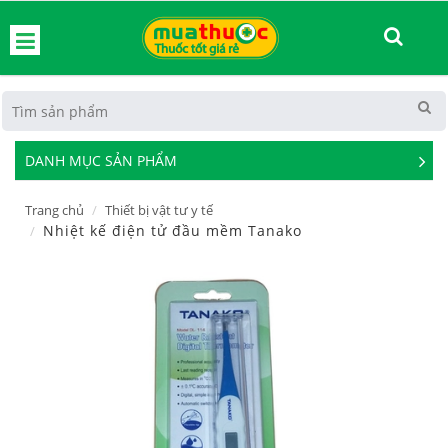
hoát
DANH MỤC SẢN PHẨM
See
Mor
Trang chủ
Thiết bị vật tư y tế
Nhiệt kế điện tử đầu mềm Tanako