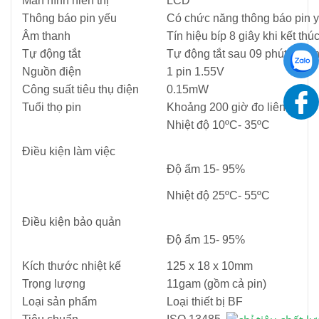
Màn hình hiển thị
LCD
Thông báo pin yếu
Có chức năng thông báo pin 
Âm thanh
Tín hiệu bíp 8 giây khi kết thú
Tự động tắt
Tự động tắt sau 09 phút khi 
Nguồn điện
1 pin 1.55V
Công suất tiêu thụ điện
0.15mW
Tuổi thọ pin
Khoảng 200 giờ đo liên tục
Nhiệt độ 10ºC- 35ºC
Điều kiện làm việc
Độ ẩm 15- 95%
Nhiệt độ 25ºC- 55ºC
Điều kiện bảo quản
Độ ẩm 15- 95%
Kích thước nhiệt kế
125 x 18 x 10mm
Trọng lượng
11gam (gồm cả pin)
Loại sản phẩm
Loại thiết bị BF