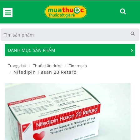
hoát
DANH MỤC SẢN PHẨM
See
Mor
Trang chủ
Thuốc tân dược
Tim mạch
Nifedipin Hasan 20 Retard