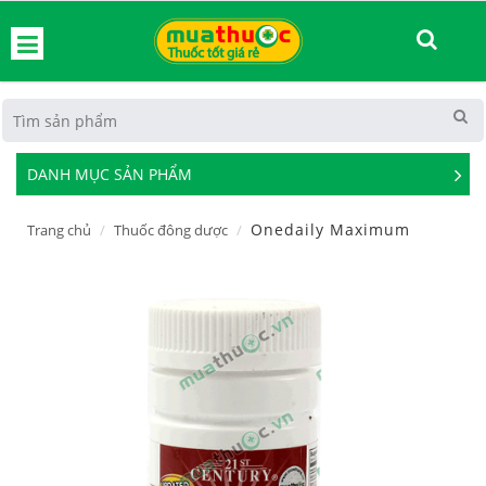
hoát
DANH MỤC SẢN PHẨM
See
Mor
Onedaily Maximum
Trang chủ
Thuốc đông dược