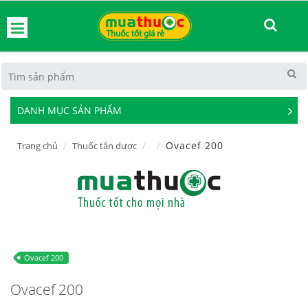
hoát
DANH MỤC SẢN PHẨM
See
Mor
Ovacef 200
Trang chủ
Thuốc tân dược
Ovacef 200
Ovacef 200