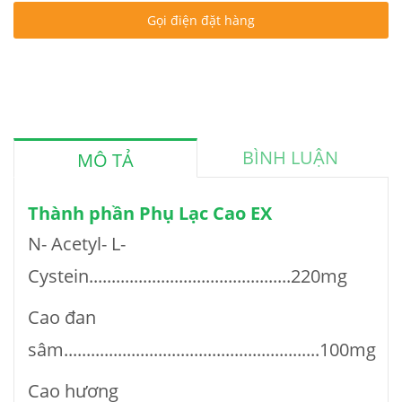
Gọi điện đặt hàng
BÌNH LUẬN
MÔ TẢ
Thành phần Phụ Lạc Cao EX
N- Acetyl- L-
Cystein.............................................220mg
Cao đan
sâm.........................................................100mg
Cao hương