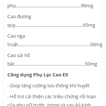
phụ.......................................................90mg
Cao đương
quy.........................................................65mg
Cao nga
truật.............................................................50mg
Cao sài hổ
bắc...........................................................50mg
Công dụng Phụ Lạc Cao EX
- Giúp tăng cường lưu thông khí huyết
- Hỗ trợ cải thiện các triệu chứng rối loạn
của phụ nữ trước, trong và sau kỳ kinh