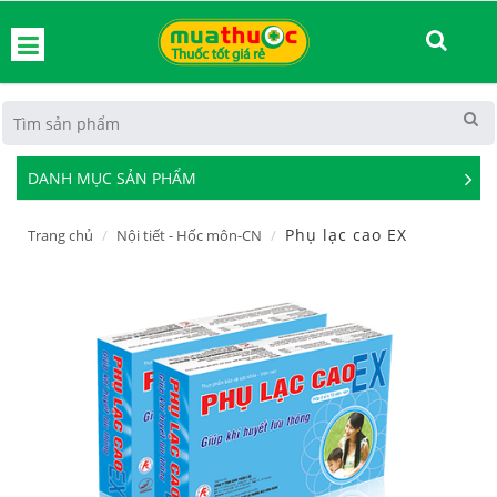
hoát
DANH MỤC SẢN PHẨM
See
Mor
Phụ lạc cao EX
Trang chủ
Nội tiết - Hốc môn-CN