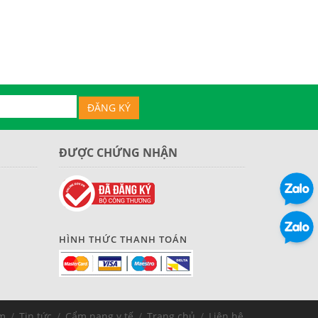
ĐƯỢC CHỨNG NHẬN
HÌNH THỨC THANH TOÁN
m
/
Tin tức
/
Cẩm nang y tế
/
Trang chủ
/
Liên hệ