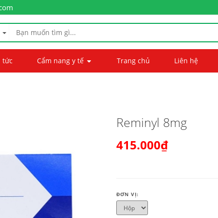
.com
 tức
Cẩm nang y tế
Trang chủ
Liên hệ
Reminyl 8mg
415.000₫
ĐƠN VỊ: