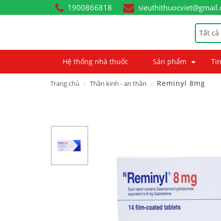
1900866818
sieuthithuocviet@gmail
Tất cả
Hệ thống nhà thuốc
Sản phẩm
Tin
Reminyl 8mg
Trang chủ
Thần kinh - an thần