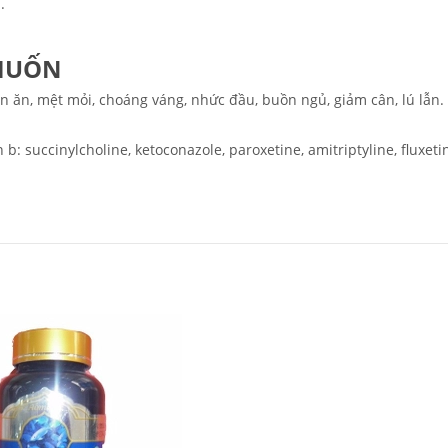
.
MUỐN
án ăn, mệt mỏi, choáng váng, nhức đầu, buồn ngủ, giảm cân, lú lẫn.
b: succinylcholine, ketoconazole, paroxetine, amitriptyline, fluxeti