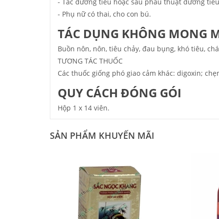
- Tắc đường tiểu hoặc sau phẫu thuật đường tiểu
- Phụ nữ có thai, cho con bú.
TÁC DỤNG KHÔNG MONG 
Buồn nôn, nôn, tiêu chảy, đau bụng, khó tiêu, ch
TƯƠNG TÁC THUỐC
Các thuốc giống phó giao cảm khác: digoxin; chẹn 
QUY CÁCH ĐÓNG GÓI
Hộp 1 x 14 viên.
SẢN PHẨM KHUYẾN MÃI