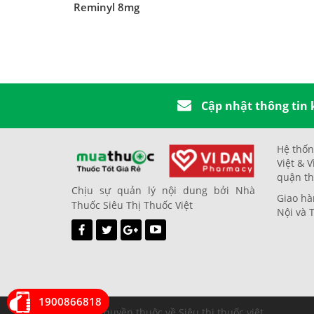
Reminyl 8mg
Cập nhật thông tin
Hệ thốn
Việt & V
quận th
Chịu sự quản lý nội dung bởi Nhà
Giao hà
Thuốc Siêu Thị Thuốc Việt
Nội và 
1900866818
© Bản quyền thuộc về Siêu thị thuốc việt