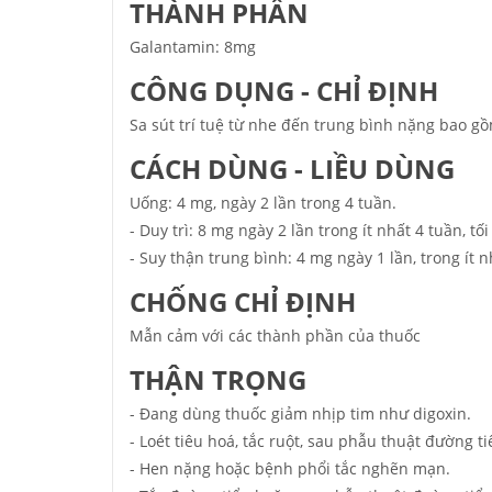
THÀNH PHẦN
Galantamin: 8mg
CÔNG DỤNG - CHỈ ĐỊNH
Sa sút trí tuệ từ nhe đến trung bình nặng bao 
CÁCH DÙNG - LIỀU DÙNG
Uống: 4 mg, ngày 2 lần trong 4 tuần.
- Duy trì: 8 mg ngày 2 lần trong ít nhất 4 tuần, t
- Suy thận trung bình: 4 mg ngày 1 lần, trong ít n
CHỐNG CHỈ ĐỊNH
Mẫn cảm với các thành phần của thuốc
THẬN TRỌNG
- Ðang dùng thuốc giảm nhịp tim như digoxin.
- Loét tiêu hoá, tắc ruột, sau phẫu thuật đường ti
- Hen nặng hoặc bệnh phổi tắc nghẽn mạn.