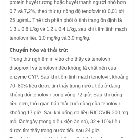
protein huyết tương hoặc huyết thanh người nhỏ hơn
0,7 và 7,2%, theo thứ tự nồng độ tenofovir từ 0,01 tới
25 µg/mL. Thể tích phân phối ở tình trạng ổn định là
1,3 ± 0,6 L/kg và 1,2 ± 0,4 L/kg, sau khi tiêm tĩnh mạch
tenofovir liều 1,0 mg/kg và 3,0 mg/kg.
Chuyển hóa và thải trừ:
Trong thử nghiệm in vitro cho thấy cả tenofovir
disoproxil và tenofovir đều không là chất nền của
enzyme CYP. Sau khi tiêm tĩnh mạch tenofovir, khoảng
70–80% liều được tìm thấy trong nước tiểu ở dạng
không đổi tenofovir trong vòng 72 giờ. Sau khi uống
liều đơn, thời gian bán thải cuối cùng của tenofovir
khoảng 17 giờ. Sau khi uống đa liều RICOVIR 300 mg
mỗi lần/ngày (trong điều kiện ăn no), 32 ± 10% liều
được tìm thấy trong nước tiểu sau 24 giờ.