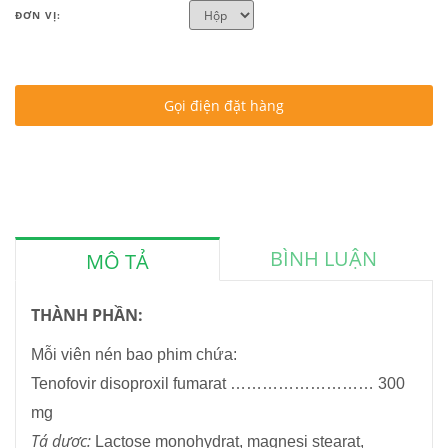
ĐƠN VỊ:
Gọi điện đặt hàng
BÌNH LUẬN
MÔ TẢ
THÀNH PHẦN:
Mỗi viên nén bao phim chứa:
Tenofovir disoproxil fumarat ……………………… 300
mg
Tá dược:
Lactose monohydrat, magnesi stearat,