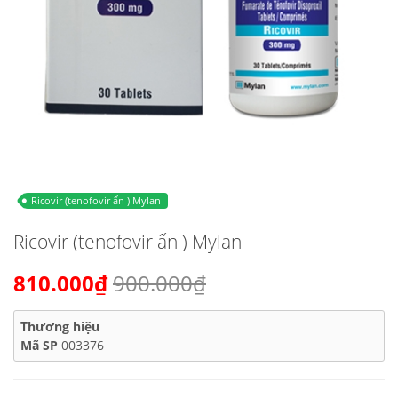
Ricovir (tenofovir ấn ) Mylan
Ricovir (tenofovir ấn ) Mylan
810.000₫
900.000₫
Thương hiệu
Mã SP
003376