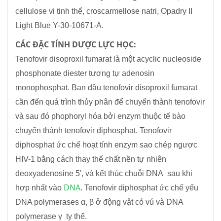
cellulose vi tinh thể, croscarmellose natri, Opadry II
Light Blue Y-30-10671-A.
CÁC ĐẶC TÍNH DƯỢC LỰC HỌC:
Tenofovir disoproxil fumarat là một acyclic nucleoside
phosphonate diester tương tự adenosin
monophosphat. Ban đầu tenofovir disoproxil fumarat
cần đến quá trình thủy phân để chuyển thành tenofovir
và sau đó phophoryl hóa bởi enzym thuộc tế bào
chuyển thành tenofovir diphosphat. Tenofovir
diphosphat ức chế hoạt tính enzym sao chép ngược
HIV-1 bằng cách thay thế chất nền tự nhiên
deoxyadenosine 5', và kết thúc chuỗi DNA sau khi
DNA
hợp nhất vào
. Tenofovir diphosphat ức chế yếu
DNA polymerases α, β ở động vật có vú và DNA
polymerase γ ty thể.