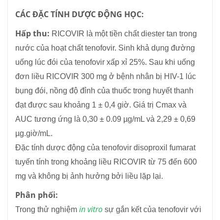
CÁC ĐẶC TÍNH DƯỢC ĐỘNG HỌC:
Hấp thu:
RICOVIR là một tiền chất diester tan trong
nước của hoạt chất tenofovir. Sinh khả dụng đường
uống lúc đói của tenofovir xấp xỉ 25%. Sau khi uống
đơn liều RICOVIR 300 mg ở bệnh nhân bị HIV-1 lúc
bụng đói, nồng độ đỉnh của thuốc trong huyết thanh
đạt được sau khoảng 1 ± 0,4 giờ. Giá trị Cmax và
AUC tương ứng là 0,30 ± 0.09 µg/mL và 2,29 ± 0,69
µg.giờ/mL.
Đặc tính dược động của tenofovir disoproxil fumarat
tuyến tính trong khoảng liều RICOVIR từ 75 đến 600
mg và không bị ảnh hưởng bởi liều lặp lại.
Phân phối:
in vitro
Trong thử nghiệm
sự gắn kết của tenofovir với