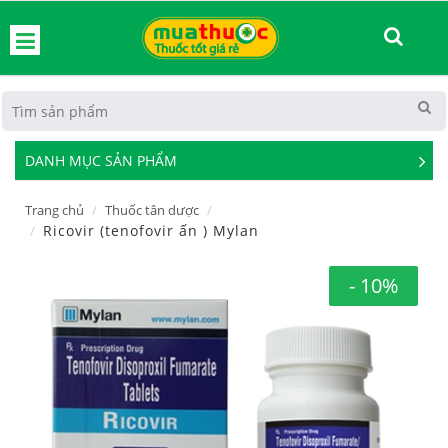
hoát
DANH MỤC SẢN PHẨM
See
Mor
Trang chủ
Thuốc tân dược
Ricovir (tenofovir ấn ) Mylan
- 10%