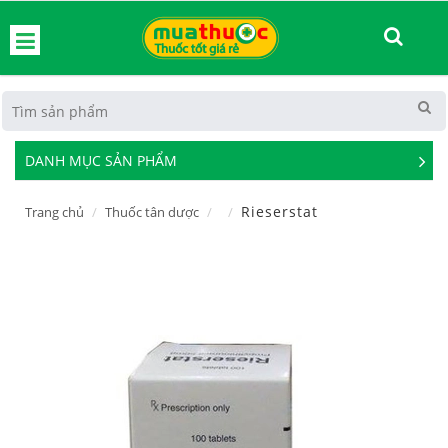
hoát
DANH MỤC SẢN PHẨM
See
Mor
Rieserstat
Trang chủ
Thuốc tân dược