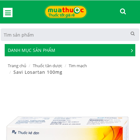
hoát
DANH MỤC SẢN PHẨM
See
Mor
Trang chủ
Thuốc tân dược
Tim mạch
Savi Losartan 100mg