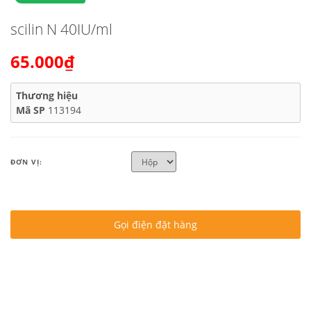
scilin N 40IU/ml
65.000₫
Thương hiệu
Mã SP
113194
ĐƠN VỊ:
Gọi điện đặt hàng