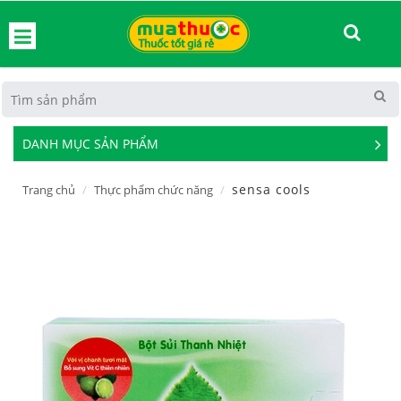
hoát
DANH MỤC SẢN PHẨM
See
Mor
sensa cools
Trang chủ
Thực phẩm chức năng