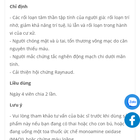
Chỉ định
- Các rối loạn tâm thần tập tính của người già: rối loạn trí
nhớ, giảm khả năng trí tuệ, lú lẫn và rối loạn trong hành
vi của cư xử.
- Người chóng mặt và ù tai, tổn thương võng mạc do căn
nguyên thiếu máu.
- Người mắc chứng tắc nghẽn động mạch chi dưới mãn
tính.
- Cải thiện hội chứng Raynaud.
Liều dùng
Ngày 4 viên chia 2 lần.
Lưu ý
- Vui lòng tham khảo tư vấn của bác sĩ trước khi dùng sản
phẩm này nếu bạn đang có thai hoặc cho con bú, hoặc
đang uống một toa thuốc ức chế monoamine oxidase
(MAOI), hoặc chứng máu loãng.