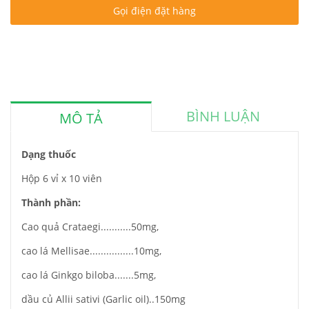
Gọi điện đặt hàng
BÌNH LUẬN
MÔ TẢ
Dạng thuốc
Hộp 6 vỉ x 10 viên
Thành phần:
Cao quả Crataegi...........50mg,
cao lá Mellisae................10mg,
cao lá Ginkgo biloba.......5mg,
dầu củ Allii sativi (Garlic oil)..150mg