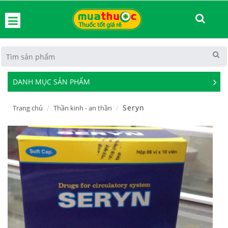
hoát
DANH MỤC SẢN PHẨM
See
Mor
Seryn
Trang chủ
Thần kinh - an thần