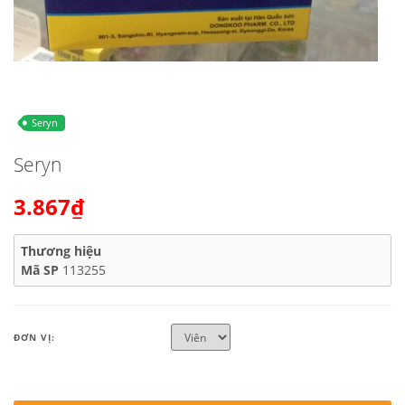
Seryn
Seryn
3.867₫
Thương hiệu
Mã SP
113255
ĐƠN VỊ: