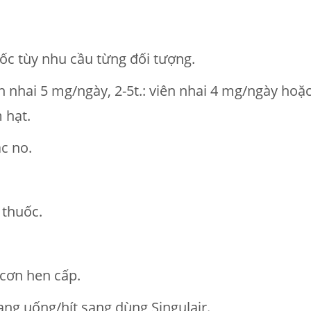
ốc tùy nhu cầu từng đối tượng.
iên nhai 5 mg/ngày, 2-5t.: viên nhai 4 mg/ngày ho
 hạt.
c no.
 thuốc.
cơn hen cấp.
ạng uống/hít sang dùng Singulair.