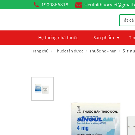
1900866818
sieuthithuocviet@gmail
Tất cả
Hệ thống nhà thuốc
Sản phẩm
Tin
Singu
Trang chủ
Thuốc tân dược
Thuốc ho - hen