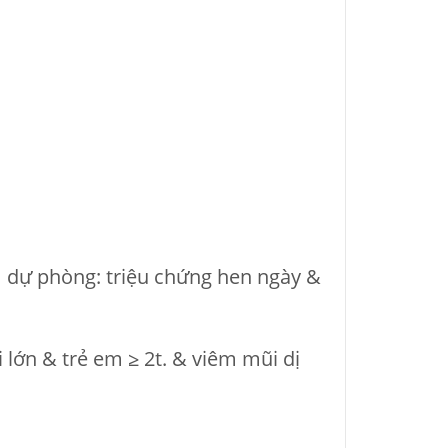
m dự phòng: triệu chứng hen ngày &
ớn & trẻ em ≥ 2t. & viêm mũi dị