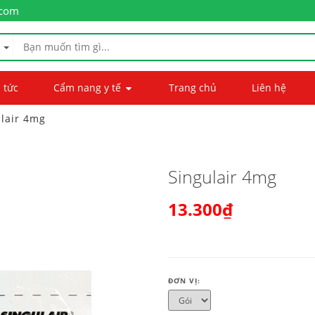
.com
 tức
Cẩm nang y tế
Trang chủ
Liên hệ
lair 4mg
Singulair 4mg
13.300₫
ĐƠN VỊ: