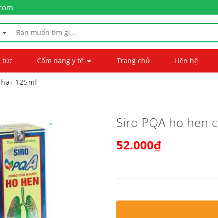
.com
 tức
Cẩm nang y tế
Trang chủ
Liên hệ
chai 125ml
Siro PQA ho hen c
52.000₫