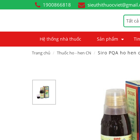
1900866818
sieuthithuocviet@gmail
Tất cả
Hệ thống nhà thuốc
Sản phẩm
Tin
Siro PQA ho hen 
Trang chủ
Thuốc ho - hen CN