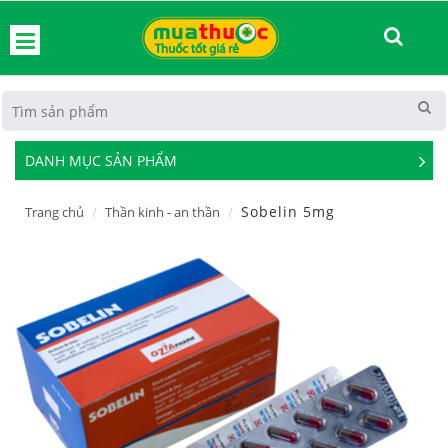
hoát
DANH MỤC SẢN PHẨM
See
Mor
Sobelin 5mg
Trang chủ
Thần kinh - an thần