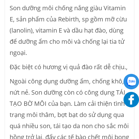
Son dưỡng môi chống nắng giàu Vitamin
E, sản phẩm của Rebirth, sp gồm mỡ cừu
(lanolin), vitamin E và dầu hạt đào, dùng
để dưỡng ẩm cho môi và chống lại tia tử
ngoại.
Đặc biệt có hương vị quả đào rất dễ chịu.,
Ngoài công dụng dưỡng ẩm, chống khô,
nứt nẻ. Son dưỡng còn có công dụng TÁI
TẠO BỜ MÔI của bạn. Làm cải thiện tình
trạng môi thâm, bợt bạt do sử dụng qua
quá nhiều son, tái tạo da non cho sắc môi
hồng trở lại, đẩy các tế bào chết môi bong