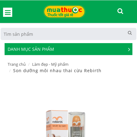
hoát
DANH MỤC SẢN PHẨM
See
Mor
Trang chủ
Làm đẹp - Mỹ phẩm
Son dưỡng môi nhau thai cừu Rebirth