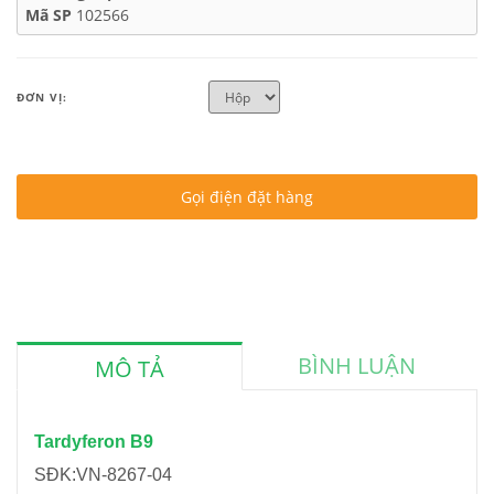
Mã SP
102566
ĐƠN VỊ:
Gọi điện đặt hàng
BÌNH LUẬN
MÔ TẢ
Tardyferon B9
SĐK:VN-8267-04