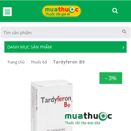
hoát
DANH MỤC SẢN PHẨM
See
Mor
Tardyferon B9
Trang chủ
Thuốc bổ
- 3%