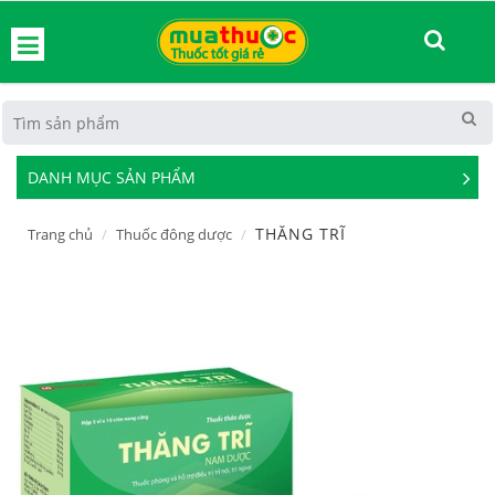
hoát
DANH MỤC SẢN PHẨM
See
Mor
THĂNG TRĨ
Trang chủ
Thuốc đông dược