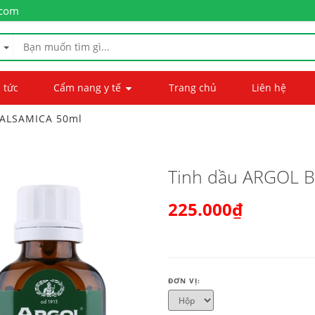
.com
 tức
Cẩm nang y tế
Trang chủ
Liên hệ
BALSAMICA 50ml
Tinh dầu ARGOL 
225.000₫
ĐƠN VỊ: