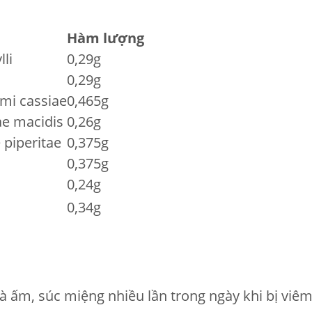
Hàm lượng
li
0,29g
0,29g
i cassiae
0,465g
ae macidis
0,26g
piperitae
0,375g
0,375g
i
0,24g
0,34g
trà ấm, súc miệng nhiều lần trong ngày khi bị viê