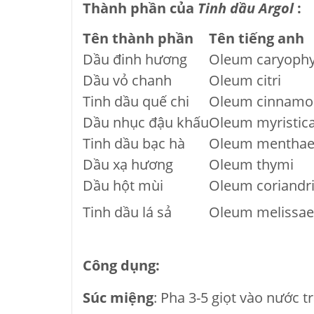
Thành phần của
Tinh dầu Argol
:
Tên thành phần
Tên tiếng anh
Dầu đinh hương
Oleum caryophyl
Dầu vỏ chanh
Oleum citri
Tinh dầu quế chi
Oleum cinnamom
Dầu nhục đậu khấu
Oleum myristic
Tinh dầu bạc hà
Oleum menthae 
Dầu xạ hương
Oleum thymi
Dầu hột mùi
Oleum coriandr
Tinh dầu lá sả
Oleum melissae
Công dụng:
Súc miệng
: Pha 3-5 giọt vào nước 