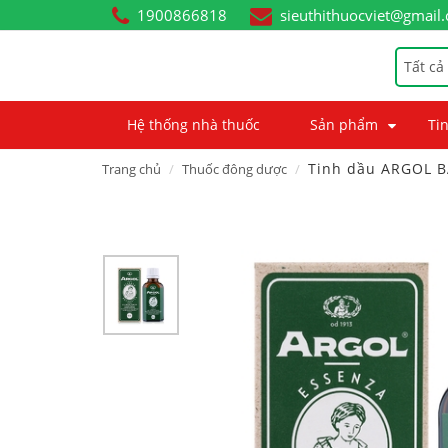
1900866818
sieuthithuocviet@gmail
Tất cả
Hệ thống nhà thuốc
Sản phẩm
Tin
Tinh dầu ARGOL 
Trang chủ
Thuốc đông dược