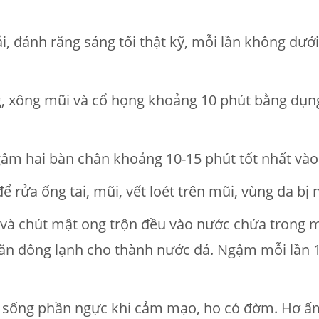
ải, đánh răng sáng tối thật kỹ, mỗi lần không dướ
ng, xông mũi và cổ họng khoảng 10 phút bằng dụ
âm hai bàn chân khoảng 10-15 phút tốt nhất vào b
ể rửa ống tai, mũi, vết loét trên mũi, vùng da b
nh và chút mật ong trộn đều vào nước chứa trong 
ngăn đông lạnh cho thành nước đá. Ngậm mỗi lần 
ột sống phần ngực khi cảm mạo, ho có đờm. Hơ 