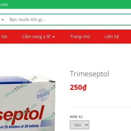
.com
 tức
Cẩm nang y tế
Trang chủ
Liên hệ
Trimeseptol
250₫
ĐƠN VỊ: