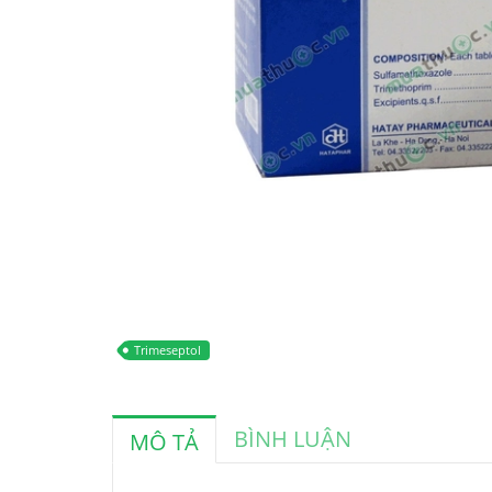
Trimeseptol
BÌNH LUẬN
MÔ TẢ