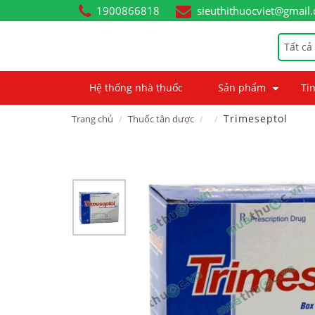
1900866818
sieuthithuocviet@gmail
Tất cả
Hệ thống nhà thuốc
Sản phẩm
Tin
Trimeseptol
Trang chủ
Thuốc tân dược