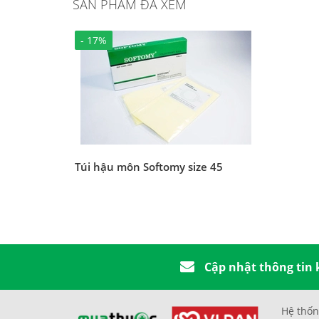
SẢN PHẨM ĐÃ XEM
- 17%
Túi hậu môn Softomy size 45
Cập nhật thông tin
Hệ thốn