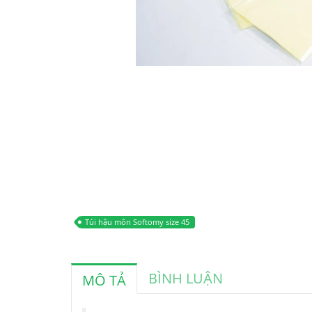
Túi hậu môn Softomy size 45
BÌNH LUẬN
MÔ TẢ