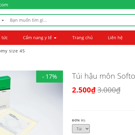
.com
 tức
Cẩm nang y tế
Trang chủ
Liên hệ
omy size 45
Túi hậu môn Softo
- 17%
2.500₫
3.000₫
ĐƠN VỊ: