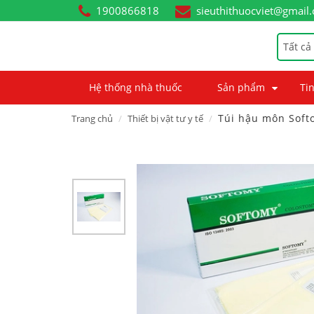
1900866818
sieuthithuocviet@gmail
Tất cả
Hệ thống nhà thuốc
Sản phẩm
Tin
Túi hậu môn Soft
Trang chủ
Thiết bị vật tư y tế