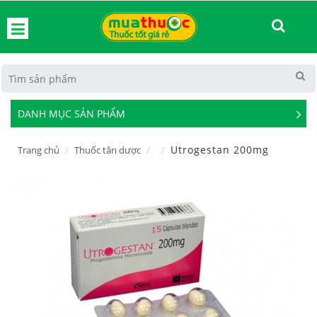
hoát
DANH MỤC SẢN PHẨM
See
Mor
Utrogestan 200mg
Trang chủ
Thuốc tân dược