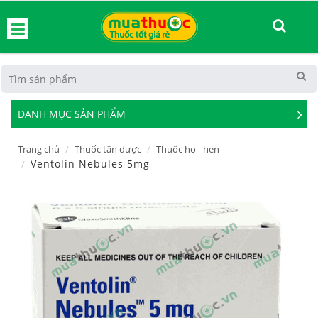
hoát
DANH MỤC SẢN PHẨM
See
Mor
Trang chủ
Thuốc tân dược
Thuốc ho - hen
Ventolin Nebules 5mg