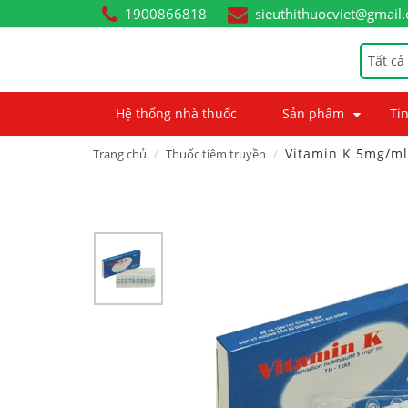
1900866818
sieuthithuocviet@gmail
Tất cả
Hệ thống nhà thuốc
Sản phẩm
Tin
Vitamin K 5mg/ml
Trang chủ
Thuốc tiêm truyền