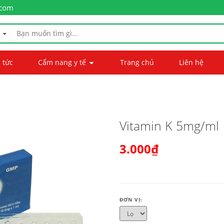
.com
 tức
Cẩm nang y tế
Trang chủ
Liên hệ
Vitamin K 5mg/ml
3.000₫
ĐƠN VỊ: