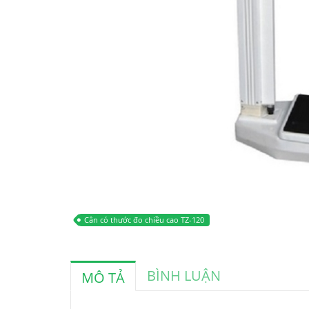
Cân có thước đo chiều cao TZ-120
BÌNH LUẬN
MÔ TẢ