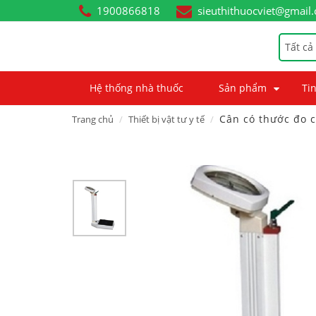
1900866818
sieuthithuocviet@gmail
Tất cả
Hệ thống nhà thuốc
Sản phẩm
Tin
Cân có thước đo 
Trang chủ
Thiết bị vật tư y tế