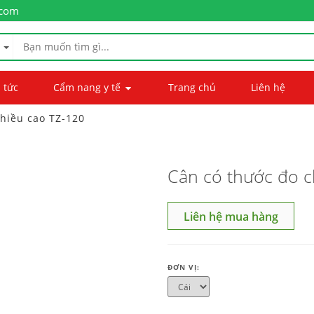
.com
 tức
Cẩm nang y tế
Trang chủ
Liên hệ
chiều cao TZ-120
Cân có thước đo c
Liên hệ mua hàng
ĐƠN VỊ: