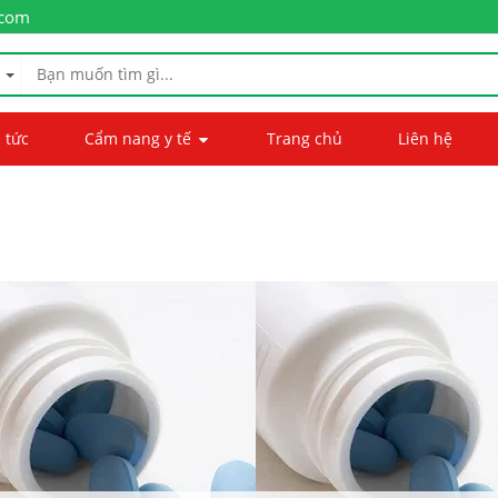
.com
 tức
Cẩm nang y tế
Trang chủ
Liên hệ