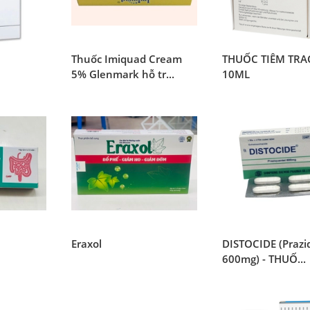
i
Thuốc Imiquad Cream
THUỐC TIÊM TRA
5% Glenmark hỗ tr...
10ML
Eraxol
DISTOCIDE (Prazi
600mg) - THUỐ...