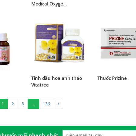
Medical Oxyge...
Tinh dầu hoa anh thảo
Thuốc Prizine
Vitatree
1
2
3
...
136
 khuyến mãi nhanh nhất