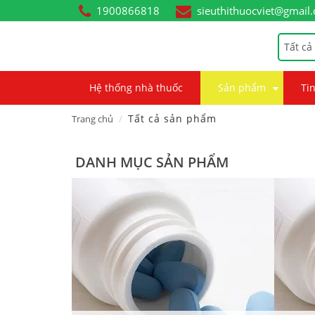
1900866818
sieuthithuocviet@gmail
Tất cả
Hệ thống nhà thuốc
Sản phẩm
Tin
Tất cả sản phẩm
Trang chủ
DANH MỤC SẢN PHẨM
p