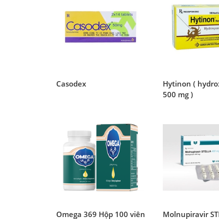
Casodex
Hytinon ( hydr
500 mg )
Omega 369 Hộp 100 viên
Molnupiravir S