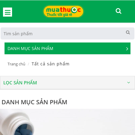
hoát
DANH MỤC SẢN PHẨM
See
Mor
Tất cả sản phẩm
Trang chủ
LỌC SẢN PHẨM
DANH MỤC SẢN PHẨM