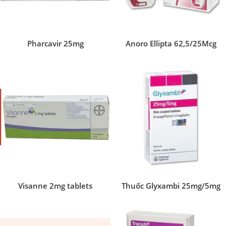
Pharcavir 25mg
Anoro Ellipta 62,5/25Mcg
Visanne 2mg tablets
Thuốc Glyxambi 25mg/5mg