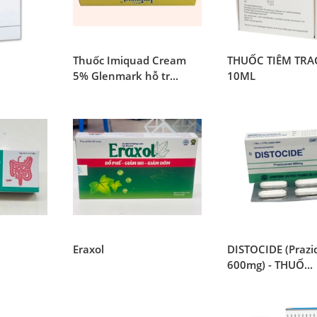
i
Thuốc Imiquad Cream
THUỐC TIÊM TRA
5% Glenmark hỗ tr...
10ML
Eraxol
DISTOCIDE (Prazi
600mg) - THUỐ...