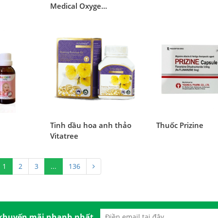
Medical Oxyge...
Tinh dầu hoa anh thảo
Thuốc Prizine
Vitatree
1
2
3
...
136
 khuyến mãi nhanh nhất