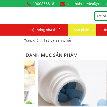
1900866818
sieuthithuocviet@gmail
Tất cả
Hệ thống nhà thuốc
Sản phẩm
Tin
Tất cả sản phẩm
Trang chủ
DANH MỤC SẢN PHẨM
p