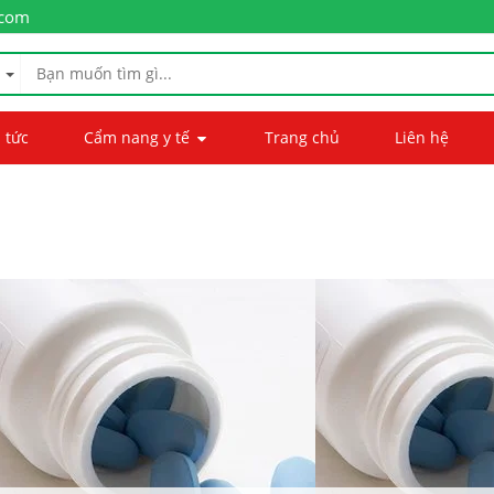
.com
 tức
Cẩm nang y tế
Trang chủ
Liên hệ