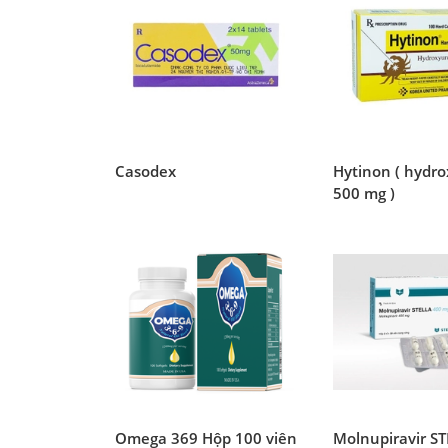
Casodex
Hytinon ( hydr
500 mg )
Omega 369 Hộp 100 viên
Molnupiravir S