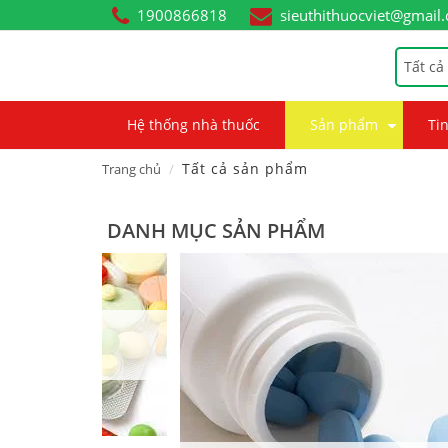
1900866818
sieuthithuocviet@gmail
Tất cả
Hệ thống nhà thuốc
Sản phẩm
Tin
Tất cả sản phẩm
Trang chủ
DANH MỤC SẢN PHẨM
p