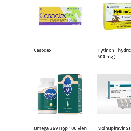
Casodex
Hytinon ( hydr
500 mg )
Omega 369 Hộp 100 viên
Molnupiravir S