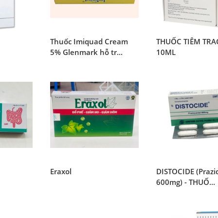
i
Thuốc Imiquad Cream
THUỐC TIÊM TRA
5% Glenmark hỗ tr...
10ML
Eraxol
DISTOCIDE (Prazi
600mg) - THUỐ...