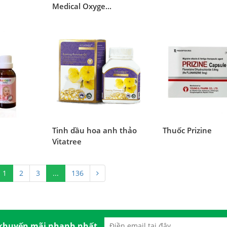
Medical Oxyge...
Tinh dầu hoa anh thảo
Thuốc Prizine
Vitatree
1
2
3
...
136
 khuyến mãi nhanh nhất