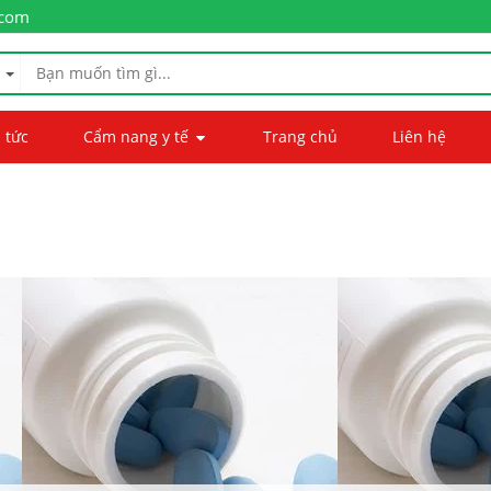
.com
 tức
Cẩm nang y tế
Trang chủ
Liên hệ