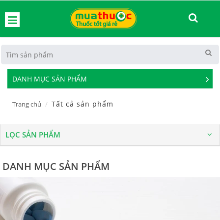
hoát
DANH MỤC SẢN PHẨM
See
Mor
Tất cả sản phẩm
Trang chủ
LỌC SẢN PHẨM
DANH MỤC SẢN PHẨM