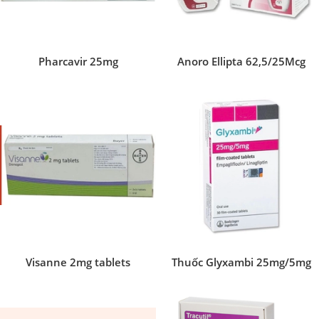
Pharcavir 25mg
Anoro Ellipta 62,5/25Mcg
Visanne 2mg tablets
Thuốc Glyxambi 25mg/5mg